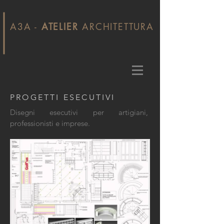
A3A -
ATELIER
ARCHITETTURA
PROGETTI ESECUTIVI
Disegni esecutivi per artigiani,
professionisti e imprese.