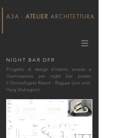
A3A -
ATELIER
ARCHITETTURA
NIGHT BAR DFR
Progetto di design d'interni, arredo e
illuminazione per night bar presso
il Donnafugata Resort - Ragusa (con arch.
Haig Uluhogian).